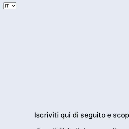
 Iscriviti qui di seguito e scopri i vantaggi esclusivi del Ristorante La Fornace di San Vittore Olona
