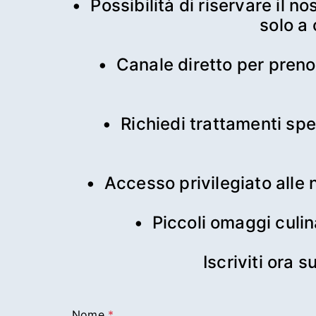
•⁠  ⁠Possibilità di riservare 
solo a 
•⁠  ⁠Canale diretto per pren
•⁠  ⁠Richiedi trattamenti spe
•⁠  ⁠Accesso privilegiato alle
•⁠  ⁠Piccoli omaggi culi
Iscriviti ora 
Nome
*